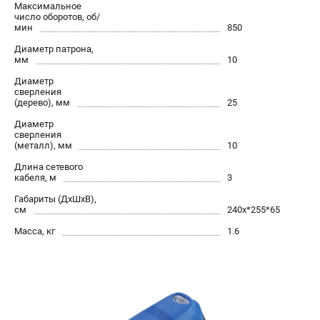
Максимальное
Валы строгальные
число оборотов, об/
Патроны и переходники
мин
850
Подставки для станков
Диаметр патрона,
мм
10
Полотна пильные по дереву
Прижимные устройства
Диаметр
сверления
Рольганги-роликовые опоры
(дерево), мм
25
Цанги и зажимы
Диаметр
сверления
(металл), мм
10
ПОЛЕЗНЫЕ СТАТЬИ
Длина сетевого
Характеристики токарных станков
кабеля, м
3
Токарные "ДОПЫ"
Габариты (ДхШхВ),
см
240х*255*65
Все о влажности древесины
Масса, кг
1.6
ТЕЛЕФОН (САНКТ-ПЕТЕРБУРГ)
+7 (812) 317-66-20
Информация размещённая на сайте не является публичной
офертой