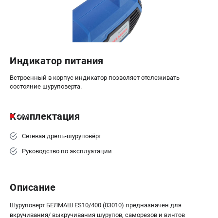
проспект Александровской Фермы, 29АЛ
8 (812) 317-66-20
Режим работы колл-центра:
пн-пт - с 9:00 до 18:00
сб - с 10:00 до 16:00
вс - выходной
Индикатор питания
zakaz@belmash-market.ru
Встроенный в корпус индикатор позволяет отслеживать
состояние шуруповерта.
Комплектация
Сетевая дрель-шуруповёрт
Руководство по эксплуатации
Описание
Шуруповерт БЕЛМАШ ES10/400 (03010) предназначен для
вкручивания/ выкручивания шурупов, саморезов и винтов