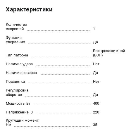
Политика обработки персональных данных
Характеристики
Новости
Бонусная программа
Количество
Как нас найти
скоростей
1
Пользовательское соглашение
Функция
сверления
Да
СТАНОЧНОЕ ОБОРУДОВАНИЕ
Быстрозажимной
Тип патрона
(БЗП)
Комбинированные станки
Наличие удара
Нет
Ленточнопильные станки
Наличие реверса
Да
Рейсмусы
Сверлильные станки
Подсветка
Нет
Стружкоотсосы
Регулировка
оборотов
Да
Фуговальные станки
Циркулярные станки
Мощность, Вт
400
Шлифовальные станки
Напряжение, В
220
Крутящий момент,
Нм
35
ДОПОЛНИТЕЛЬНОЕ ОБОРУДОВАНИЕ